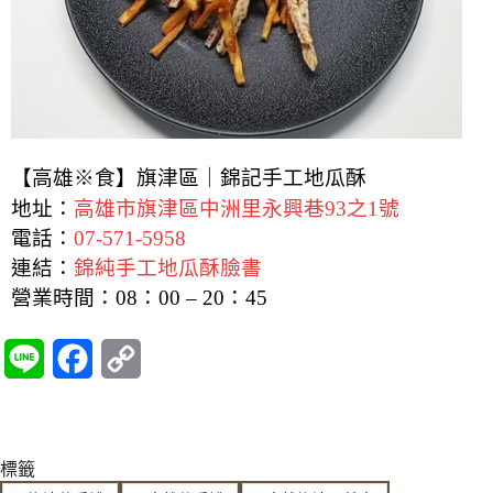
【高雄※食】旗津區｜錦記手工地瓜酥
地址：
高雄市旗津區中洲里永興巷93之1號
電話：
07-571-5958
連結：
錦純手工地瓜酥臉書
營業時間：
08：00 – 20：45
L
F
C
i
a
o
n
c
p
標籤
e
e
y