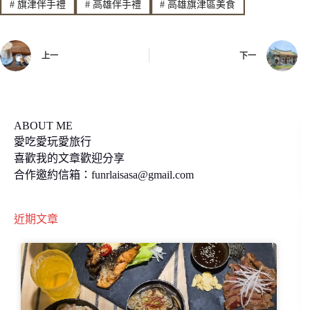
#
旗津伴手禮
#
高雄伴手禮
#
高雄旗津區美食
b
L
o
i
上一
下一
o
n
k
k
ABOUT ME
愛吃愛玩愛旅行
喜歡我的文章歡迎分享
合作邀約信箱：
funrlaisasa@gmail.com
近期文章