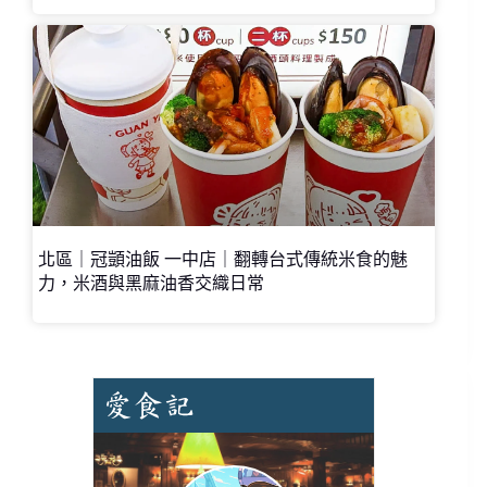
北區｜冠顗油飯 一中店｜翻轉台式傳統米食的魅
力，米酒與黑麻油香交織日常