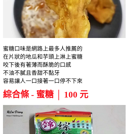
蜜糖口味是網路上最多人推薦的
在片狀的地瓜和芋頭上淋上蜜糖
咬下後有著薄而酥脆的口感
不油不膩且香甜不黏牙
容易讓人一口接著一口停不下來
綜合條 - 蜜糖 │ 100 元