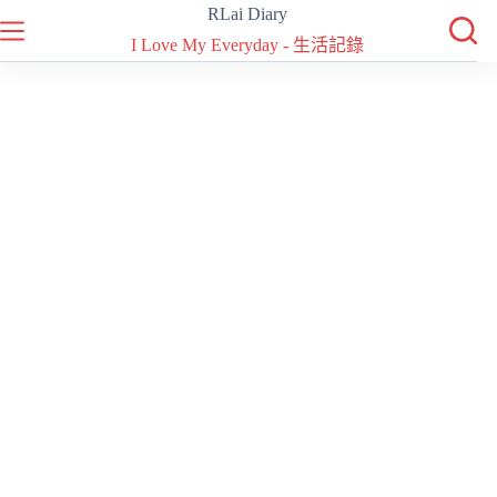
跳
RLai Diary
至
I Love My Everyday - 生活記錄
主
要
內
容