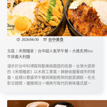
2026/06/30
台中美食
北區｜禾間糧倉｜台中超人氣早午餐，大推炙烤6oz
牛排義大利麵
漫步於台中科博館與勤美綠園道的街廓，台灣大道旁
的《禾間糧倉》以木質工業風，靜靜收攏著城市的喧
囂。這裡以豐盛早午餐與跳脫框架的創意調飲，在光
影交錯間，優雅傾注一場無可取代的美味儀式感。