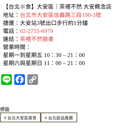
【台北※食】大安區｜茶裡不然 大安概念店
地址：
台北市大安區信義路三段190-3號
捷運：大安站3號出口步行約1分鐘
電話：
02-2755-6979
連結：
茶裡不然臉書
營業時間：
星期一到星期五 10：30 – 21：00
星期六與星期日 11：00 – 21：00
L
F
C
i
a
o
n
c
p
標籤
e
e
y
#
台北大安區美食
#
台北飲品推薦
b
L
o
i