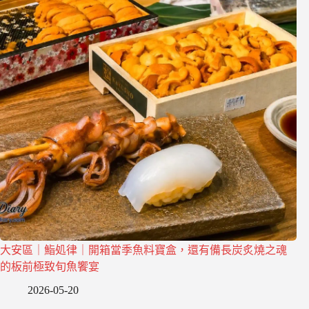
大安區｜鮨処律｜開箱當季魚料寶盒，還有備長炭炙燒之魂
的板前極致旬魚饗宴
2026-05-20