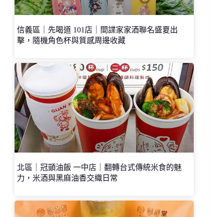
信義區｜先喝道 101店｜間諜家家酒聯名盛夏出
擊，隨機角色杯與質感周邊收藏
北區｜冠顗油飯 一中店｜翻轉台式傳統米食的魅
力，米酒與黑麻油香交織日常