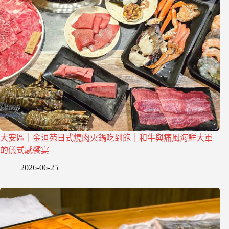
大安區｜金洹苑日式燒肉火鍋吃到飽｜和牛與痛風海鮮大軍
的儀式感饗宴
2026-06-25