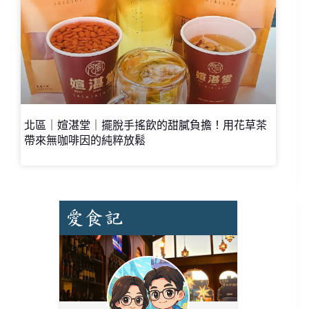
北區｜媗湛堂｜擺脫手搖飲的甜膩負擔！用花草茶
帶來無咖啡因的純粹放鬆