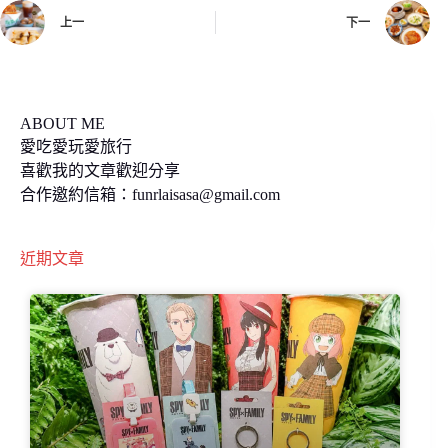
上一
下一
o
n
k
k
ABOUT ME
愛吃愛玩愛旅行
喜歡我的文章歡迎分享
合作邀約信箱：
funrlaisasa@gmail.com
近期文章