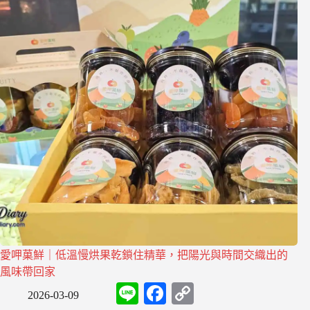
愛呷菓鮮｜低溫慢烘果乾鎖住精華，把陽光與時間交織出的
風味帶回家
L
F
C
2026-03-09
i
a
o
n
c
p