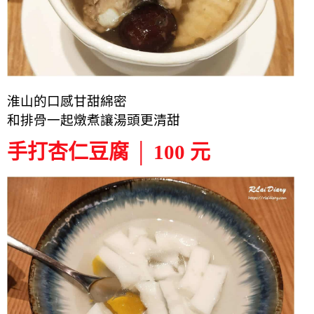
淮山的口感甘甜綿密
和排骨一起燉煮讓湯頭更清甜
手打杏仁豆腐 │ 100 元