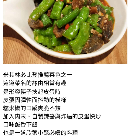
米其林必比登推薦菜色之一
這道菜名
的
緣由相當
有趣
是形容筷子挾起皮蛋時
皮蛋因彈性而抖動的模樣
糯米椒
的
口感爽脆不辣
加入肉末、自製辣醬與炸過的皮蛋快炒
口味鹹香下飯
也是一道欣葉小聚必嚐的料理