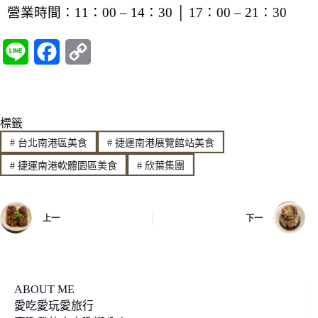
營業時間：11：00 – 14：30 │ 17：00 – 21：
30
L
F
C
i
a
o
n
c
p
標籤
e
e
y
#
台北南港區美食
#
捷運南港展覽館站美食
b
L
#
捷運南港軟體園區美食
#
欣葉集團
o
i
o
n
上一
下一
k
k
ABOUT ME
愛吃愛玩愛旅行