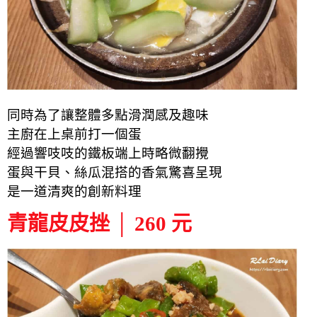
同時為了讓整體多點滑潤感及趣味
主廚在上桌前打一個蛋
經過響吱吱的鐵板端上時略微翻攪
蛋與干貝、絲瓜混搭的香氣驚喜呈現
是一道
清爽的
創新料理
青龍皮皮挫 │ 260 元