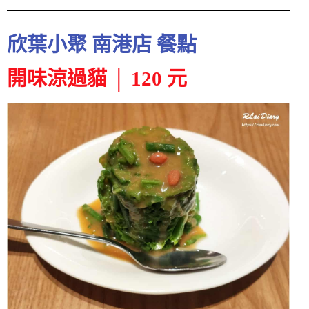
欣葉小聚 南港店 餐點
開味涼過貓 │ 120 元