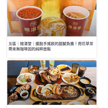
北區｜媗湛堂｜擺脫手搖飲的甜膩負擔！用花草茶
帶來無咖啡因的純粹放鬆