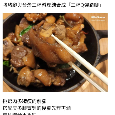
將豬腳與台灣三杯料理結合成「三杯Q彈豬腳」
挑選肉多精瘦的前腳
搭配皮多膠質豐的後腳先炸再滷