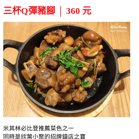
三杯Q彈豬腳 │ 360 元
米其林必比登推薦菜色之一
同時是欣葉小聚的招牌鎮店之寶