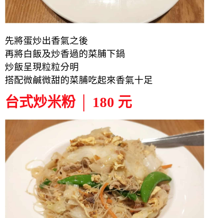
先將蛋炒出香氣之後
再將白飯及炒香過的菜脯下鍋
炒飯呈現粒粒分明
搭配微鹹微甜的菜脯吃起來香氣十足
台式炒米粉 │ 180 元