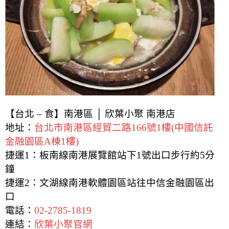
【台北 – 食】南港區 │ 欣葉小聚 南港店
地址：
台北市南港區經貿二路166號1樓(中國信託
金融園區A棟1樓)
捷運1：板南線南港展覽館站下1號出口步行約5分
鐘
捷運2：文湖線南港軟體園區站往中信金融園區出
口
電話：
02-2785-1819
連結：
欣葉小聚官網