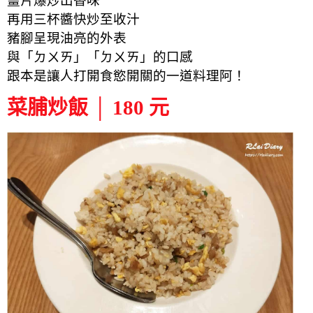
薑片爆炒出香味
再用三杯醬快炒至收汁
豬腳呈現油亮的外表
與「
ㄉㄨㄞ」「
ㄉㄨㄞ」的口感
跟本是讓人打開食慾開關的一道料理阿！
菜脯炒飯 │ 180 元