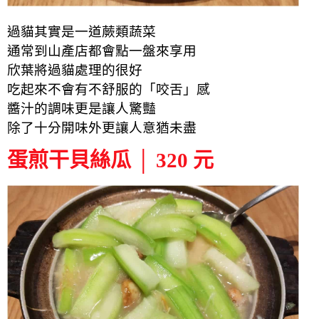
過貓其實是一道蕨類蔬菜
通常到山產店都會點一盤來享用
欣葉將過貓處理的很好
吃起來不會有不舒服的「咬舌」感
醬汁的調味更是讓人驚豔
除了十分開味外更讓人意猶未盡
蛋煎干貝絲瓜 │ 320 元