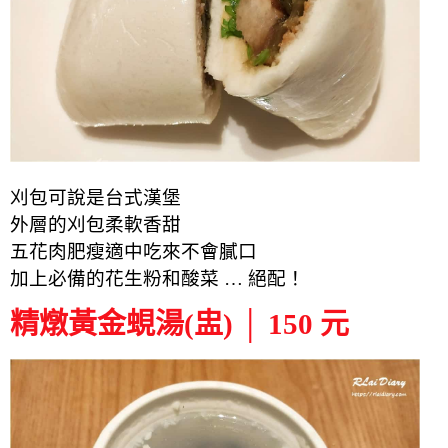
刈包可說是台式漢堡
外層的刈包柔軟香甜
五花肉肥瘦適中吃來不會膩口
加上必備的花生粉和酸菜 … 絕配！
精燉黃金蜆湯(盅) │ 150 元