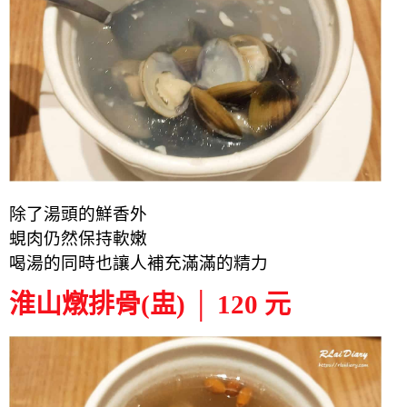
除了湯頭的鮮香外
蜆肉仍然保持軟嫩
喝湯的同時也讓人補充滿滿的精力
淮山燉排骨(盅) │ 120 元