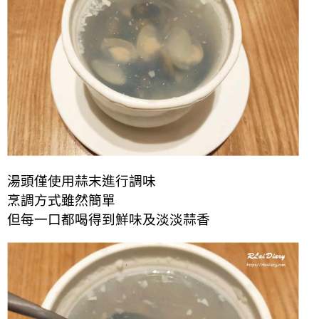
湯頭僅使用蒜末進行調味
烹調方式雖然簡單
但每一口都喝得到鮮味及淡淡蒜香