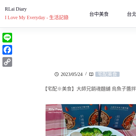
RLai Diary
台中美食
台
I Love My Everyday - 生活記錄
L
i
F
n
a
C
2023/05/24
宅配美食
e
c
o
e
【宅配※美食】大師兄銷魂麵舖 烏魚子醬
p
b
y
o
L
o
i
k
n