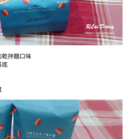
的乾拌麵口味
基底
感