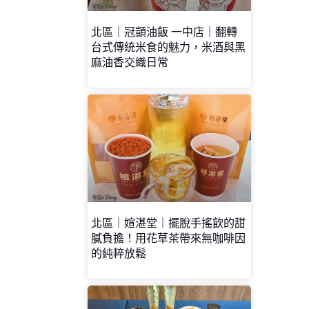
北區｜冠顗油飯 一中店｜翻轉
台式傳統米食的魅力，米酒與黑
麻油香交織日常
北區｜媗湛堂｜擺脫手搖飲的甜
膩負擔！用花草茶帶來無咖啡因
的純粹放鬆