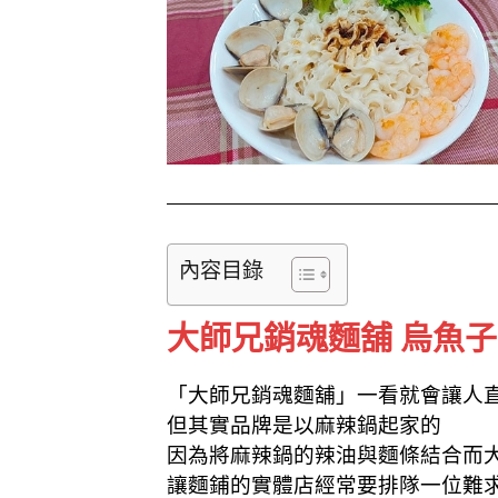
k
內容目錄
大師兄銷魂麵舖 烏魚子
「大師兄銷魂麵舖」一看就會讓人
但其實品牌是以麻辣鍋起家的
因為將麻辣鍋的辣油與麵條結合而
讓麵鋪的實體店經常要排隊一位難