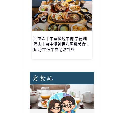
北屯區｜牛室炙燒牛排 崇德洲
際店｜台中漢神百貨周邊美食，
超高CP值半自助吃到飽