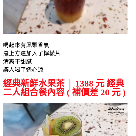
喝起來有鳳梨香氣
最上方還加入了檸檬片
清爽不甜膩
讓人喝了透心涼
經典新鮮水果茶 │ 1388 元 經典
二人組合餐內容 ( 補價差 20 元 )