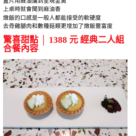
薑片用麻油煸到呈現金黃
上桌時就會聞到麻油香
燉飯的口感是一般人都能接受的軟硬度
去骨雞腿肉和數種菇類更增加了燉飯豐富度
驚喜甜點 │ 1388 元 經典二人組
合餐內容