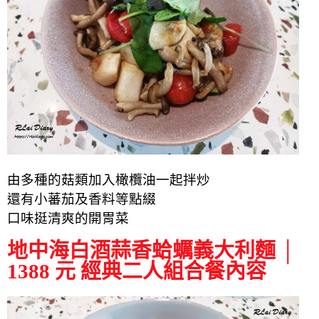
由多種的菇類加入橄欖油一起拌炒
還有小蕃茄及香料等點綴
口味挺清爽的開胃菜
地中海白酒蒜香蛤蠣義大利麵 │
1388 元 經典二人組合餐內容