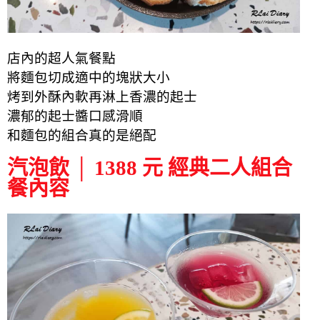
店內的超人氣餐點
將麵包切成適中的塊狀大小
烤到外酥內軟再淋上香濃的起士
濃郁的起士醬口感滑順
和麵包的組合真的是絕配
汽泡飲 │ 1388 元 經典二人組合
餐內容