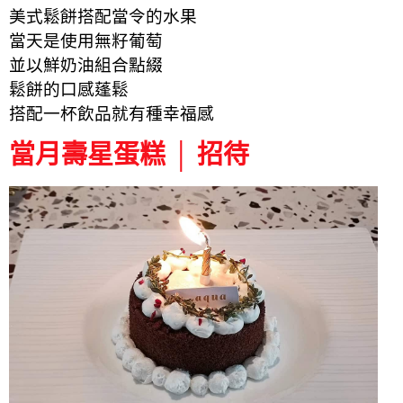
美式鬆餅搭配當令的水果
當天是使用無籽葡萄
並以鮮奶油組合點綴
鬆餅的口感蓬鬆
搭配一杯飲品就有種幸福感
當月壽星蛋糕 │ 招待