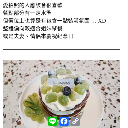
愛拍照的人應該會很喜歡
餐點部分有一定水準
但價位上也算是有包含一點裝潢氛圍 … XD
整體偏向較適合姐妹聚餐
或是夫妻、情侶來慶祝紀念日
L
F
C
i
a
o
n
c
p