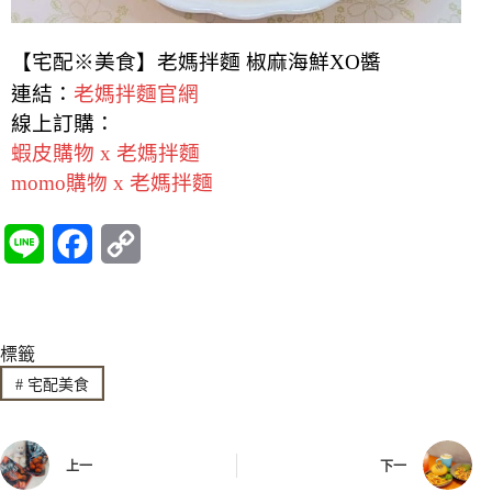
【宅配※美食】老媽拌麵 椒麻海鮮XO醬
連結：
老媽拌麵官網
線上訂購：
蝦皮購物 x 老媽拌麵
momo購物 x 老媽拌麵
L
F
C
i
a
o
n
c
p
標籤
e
e
y
#
宅配美食
b
L
o
i
上一
下一
o
n