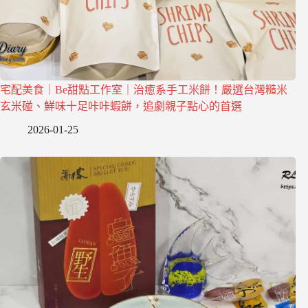
宅配美食｜Be甜點工作室｜治癒系手工米餅！嚴選台灣糙米
玄米碰、鮮味十足咔咔蝦餅，追劇親子點心的首選
2026-01-25