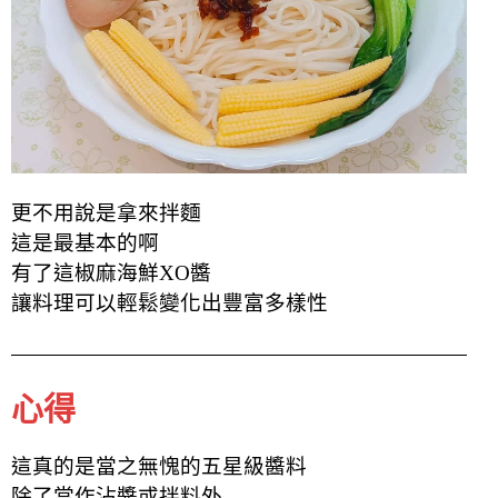
更不用說是拿來拌麵
這是最基本的啊
有了這椒麻海鮮XO醬
讓料理可以輕鬆變化出豐富多樣性
心得
這真的是當之無愧的五星級醬料
除了當作沾醬或拌料外