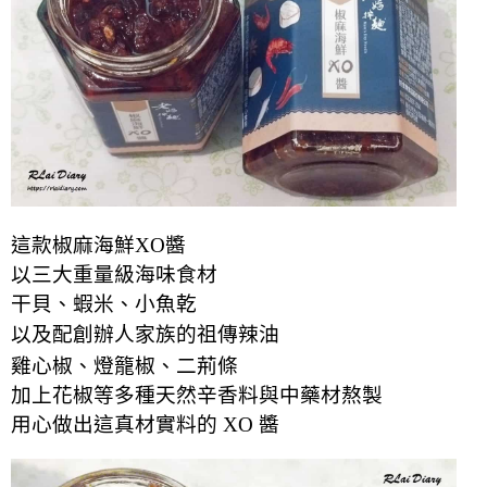
這款椒麻海鮮XO醬
以三大重量級海味食材
干貝、蝦米、小魚乾
以及配創辦人家族的祖傳辣油
雞心椒、燈籠椒、二荊條
加上花椒等多種天然辛香料與中藥材熬製
用心做出這真材實料的 XO 醬