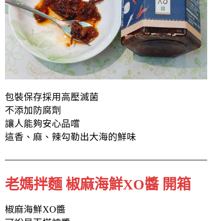
包裝保存採用高壓滅菌
不添加防腐劑
讓人能夠安心品嚐
這香、麻、辣勾勒出大海
的
鮮味
老媽拌麵 椒麻海鮮XO醬 開箱
椒麻海鮮XO醬