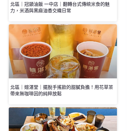
北區｜冠顗油飯 一中店｜翻轉台式傳統米食的魅
力，米酒與黑麻油香交織日常
北區｜媗湛堂｜擺脫手搖飲的甜膩負擔！用花草茶
帶來無咖啡因的純粹放鬆