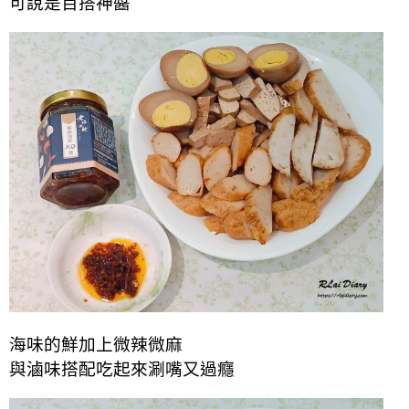
可說是百搭神醬
海味的鮮加上微辣微麻
與滷味搭配吃起來涮嘴又過癮