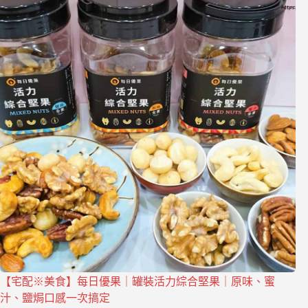
【宅配※美食】每日優果｜罐裝活力綜合堅果｜原味、蜜
汁、鹽焗口感一次搞定