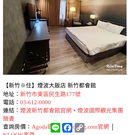
【新竹※住】煙波大飯店 新竹都會館
地址：
新竹市東區民生路177號
電話：
03-612-0000
連結：
煙波新竹都會館官網
、
煙波國際觀光集團
臉書
L
F
C
查詢房價：
Agoda官網
│
Booking.com官網
│
i
a
o
KLOOK客路
n
c
p