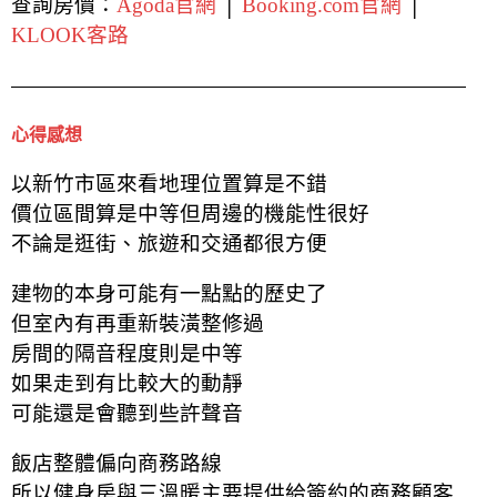
查詢房價：
Agoda官網
│
Booking.com官網
│
KLOOK客路
心得感想
以新竹市區來看地理位置算是不錯
價位區間算是中等但周邊的機能性很好
不論是逛街、旅遊和交通都很方便
建物的本身可能有一點點的歷史了
但室內有再重新裝潢整修過
房間的隔音程度則是中等
如果走到有比較大的動靜
可能還是會聽到些許聲音
飯店整體偏向商務路線
所以健身房與三溫暖主要提供給簽約的商務顧客