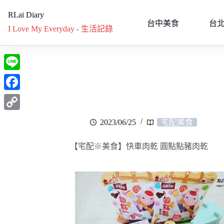
RLai Diary
台中美食
台
I Love My Everyday - 生活記錄
L
i
F
n
a
C
2023/06/25
宅配美食
e
c
o
e
【宅配※美食】快車肉乾 圓點點豬肉乾
p
b
y
o
L
o
i
k
n