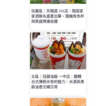
信義區｜先喝道 101店｜間諜家
家酒聯名盛夏出擊，隨機角色杯
與質感周邊收藏
北區｜冠顗油飯 一中店｜翻轉
台式傳統米食的魅力，米酒與黑
麻油香交織日常