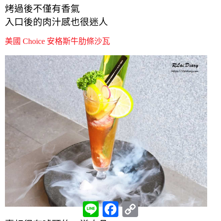
烤過後不僅有香氣
入口後的肉汁感也很迷人
美國 Choice 安格斯牛肋條沙瓦
L
F
C
i
a
o
n
c
p