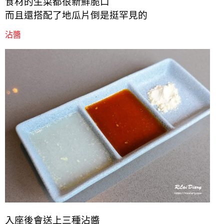
食材的生菜都很新鮮脆口
而且還搭配了地瓜片倒是挺罕見的
沾醬
入座後會送上三種沾醬