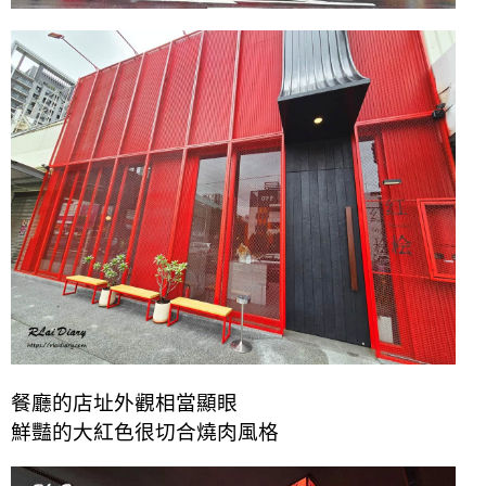
餐廳的店址外觀相當顯眼
鮮豔的大紅色很切合燒肉風格