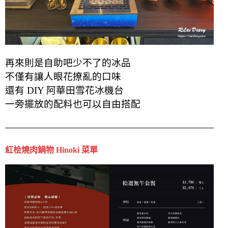
再來則是自助吧少不了的冰品
不僅有讓人眼花撩亂的口味
還有 DIY 阿華田雪花冰機台
一旁擺放的配料也可以自由搭配
紅桧燒肉鍋物 Hinoki 菜單