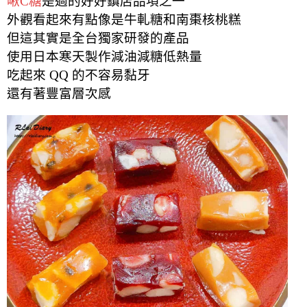
啾C糖
是過的好好鎮店品項之一
外觀看起來有點像是牛軋糖和南棗核桃糕
但這其實是全台獨家研發的產品
使用日本寒天製作減油減糖低熱量
吃起來 QQ 的不容易黏牙
還有著豐富層次感