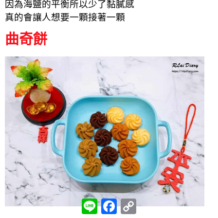
因為海鹽的平衡所以少了黏膩感
真的會讓人想要一顆接著一顆
曲奇餅
L
F
C
i
a
o
n
c
p