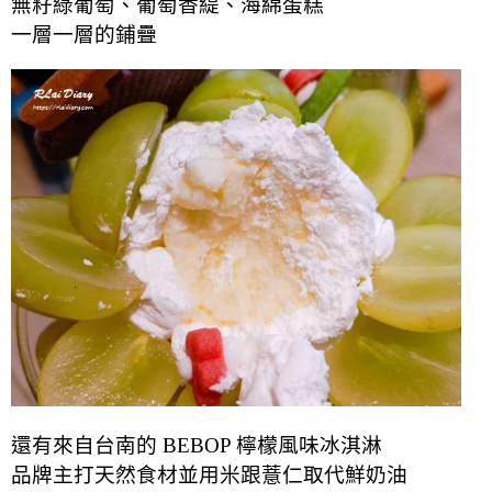
無籽綠葡萄、葡萄香緹、海綿蛋糕
一層一層的鋪疊
還有來自台南的 BEBOP 檸檬風味冰淇淋
品牌主打天然食材並用米跟薏仁取代鮮奶油