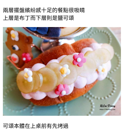
兩層擺盤繽紛感十足的餐點很吸睛
上層是布丁而下層則是鹽可頌
可頌本體在上桌前有先烤過