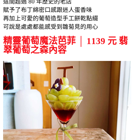
這間超過 80 年歷史的老店
賦予了布丁綿密口感跟迷人蛋香味
再加上可愛的葡萄造型手工餅乾點綴
可說是處處都能感受到雛菊見的用心
精靈葡萄魔法芭菲 │ 1139 元 翡
翠葡萄之森內容