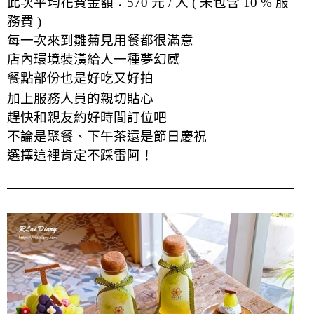
此次平均花費金額：570 元 / 人 ( 未包含 10 % 服
務費 )
每一次來到雛菊見用餐都很滿意
店內環境裝潢給人一種夢幻感
餐點部份也是好吃
又
好拍
加上服務人員的親切貼心
趕快和親友約好時間訂位吧
不論是聚餐、下午茶還是節日慶祝
選擇這裡肯定不踩雷阿！