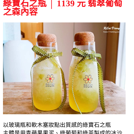
綠寶石之瓶 │ 1139 元 翡翠葡萄
之森內容
以玻璃瓶和軟木塞妝點出質感的綠寶石之瓶
主體是用青蘋果果泥、綠葡萄和綠茶製成的冰沙