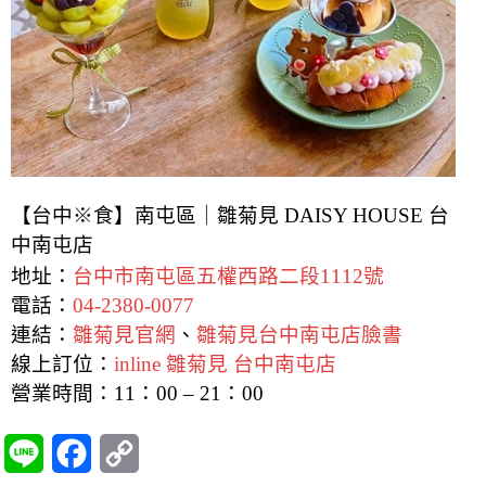
【台中※食】南屯區｜雛菊見 DAISY HOUSE 台
中南屯店
地址：
台中市南屯區五權西路二段1112號
電話：
04-2380-0077
連結：
雛菊見官網
、
雛菊見台中南屯店臉書
線上訂位：
inline 雛菊見 台中南屯店
營業時間：11：00 – 21：00
L
F
C