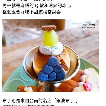
再來就是麻糬的 Q 軟和清爽的冰心
整個組合好吃不甜膩相當討喜
布丁則是來自台南的名店「銀波布丁 」