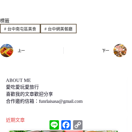
i
a
o
n
c
p
標籤
e
e
y
#
台中南屯區美食
#
台中網美餐廳
b
L
o
i
上一
下一
o
n
k
k
ABOUT ME
愛吃愛玩愛旅行
喜歡我的文章歡迎分享
合作邀約信箱：
funrlaisasa@gmail.com
近期文章
L
F
C
i
a
o
n
c
p