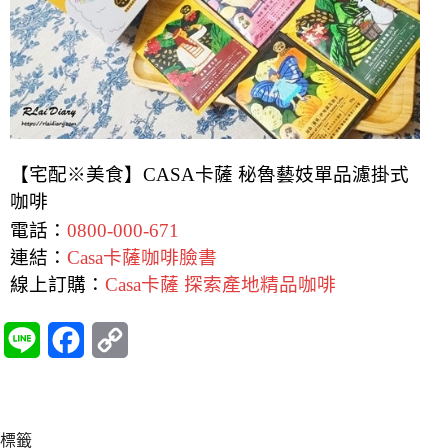
【宅配※美食】CASA卡薩 秘魯藝妓單品濾掛式
咖啡
電話：
0800-000-671
連結：
Casa卡薩咖啡臉書
線上訂購：
Casa卡薩 探索產地精品咖啡
L
F
C
i
a
o
n
c
p
標籤
e
e
y