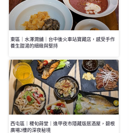
東區｜水澤潤舖｜台中後火車站寶藏店，感受手作
養生甜湯的細緻與堅持
西屯區｜稷旬蒔堂｜逢甲夜市隱藏版居酒屋，碧根
廣場2樓的深夜秘境