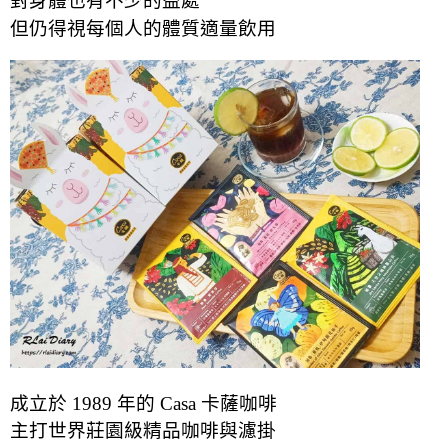
對身體
也
有不少的益處
但仍得視每個人的體質適量飲用
成立於 1989 年的 Casa 卡薩咖啡
主打
世界莊園級精品咖啡與濾掛