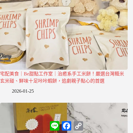
宅配美食｜Be甜點工作室｜治癒系手工米餅！嚴選台灣糙米
玄米碰、鮮味十足咔咔蝦餅，追劇親子點心的首選
2026-01-25
L
F
C
i
a
o
n
c
p