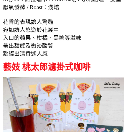
厭氧發酵 / Roast：淺焙
花香的表現讓人驚豔
宛如讓人悠遊於花叢中
入口的蘋果、柑橘、黑糖等滋味
帶出甜感及微淡酸質
點綴出清香迷人感
藝妓 桃太郎濾掛式咖啡