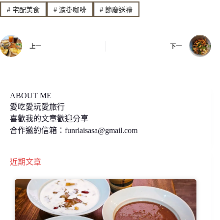
#
宅配美食
#
濾掛咖啡
#
節慶送禮
b
L
o
i
上一
下一
o
n
k
k
ABOUT ME
愛吃愛玩愛旅行
喜歡我的文章歡迎分享
合作邀約信箱：
funrlaisasa@gmail.com
近期文章