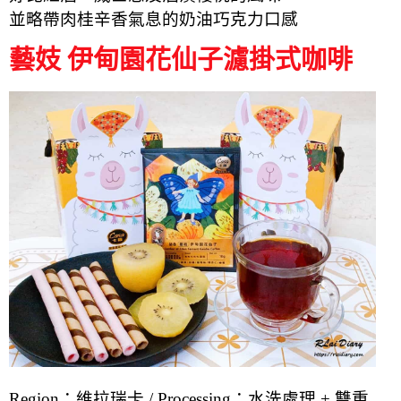
並略帶肉桂辛香氣息的奶油巧克力口感
藝妓 伊甸園花仙子濾掛式咖啡
Region：維拉瑞卡 / P
rocessing：水洗處理 + 雙重