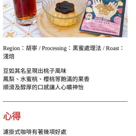
Region：胡寧 /
Processing：黑蜜處理法 / Roast：
淺焙
豆如其名呈現出桃子風味
鳳梨、水蜜桃、櫻桃等飽滿的果香
順滑及醇厚的口感
讓人心曠神怡
心得
濾掛式咖啡有著幾項好處