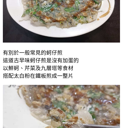
有別於一般常見的蚵仔煎
這道古早味蚵仔煎是沒有加蛋的
以鮮蚵、芹菜及九層塔等食材
搭配太白粉在鐵板煎成一整片