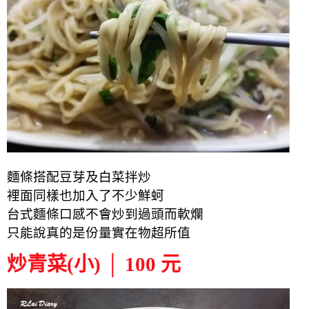
麵條搭配豆芽及白菜拌炒
裡面同樣也加入了不少鮮蚵
台式麵條口感不會炒到過頭而軟爛
只能說真的是份量實在物超所值
炒青菜(小) │ 100 元