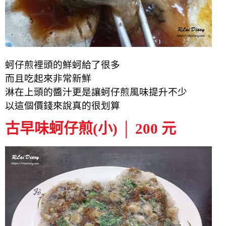
蚵仔煎裡頭的鮮蚵給了很多
而且吃起來非常新鮮
淋在上頭的醬汁更是讓蚵仔煎風味提升不少
以這個價錢來說真的很划算
古早味蚵仔煎(小) │ 200 元