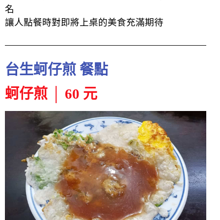
名
讓人點餐時對即將上桌的美食充滿期待
台生蚵仔煎 餐點
蚵仔煎 │ 60 元