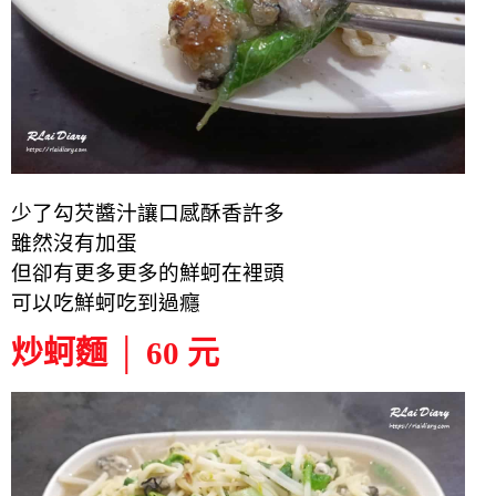
少了勾芡醬汁讓口感酥香許多
雖然沒有加蛋
但卻有更多更多的鮮蚵在裡頭
可以吃鮮蚵吃到過癮
炒蚵麵 │ 60 元