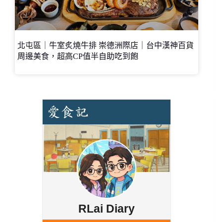
北屯區｜牛室炙燒牛排 崇德洲際店｜台中漢神百貨
周邊美食，超高CP值半自助吃到飽