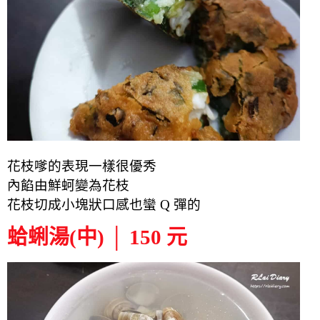
花枝嗲的表現一樣很優秀
內餡由鮮蚵變為花枝
花枝切成小塊狀口感也蠻 Q 彈的
蛤蜊湯(中) │ 150 元