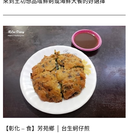
來到王功想品嚐鮮蚵或海鮮大餐的好選擇
【彰化 – 食】芳苑鄉 │ 台生蚵仔煎