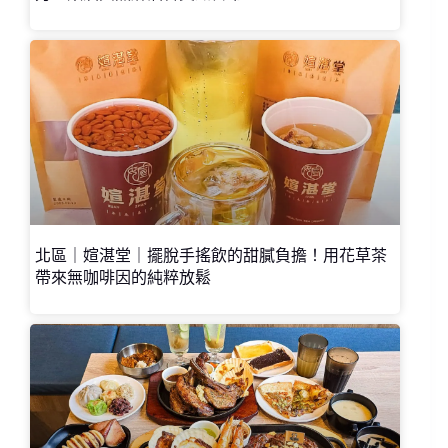
北區｜媗湛堂｜擺脫手搖飲的甜膩負擔！用花草茶
帶來無咖啡因的純粹放鬆