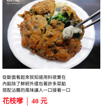
從斷面看起來就知道用料很實在
內餡除了鮮蚵外還包著許多菜餡
搭配沾醬的風味讓人一口接著一口
花枝嗲 │ 40 元