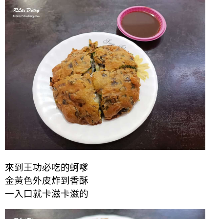
來到王功必吃的蚵嗲
金黃色外皮炸到香酥
一入口就卡滋卡滋的