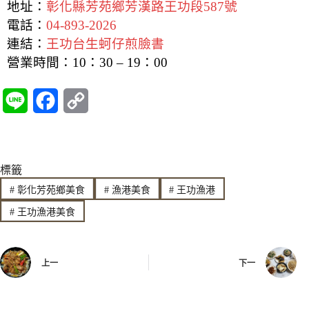
地址：
彰化縣芳苑鄉芳漢路王功段587號
電話：
04-893-2026
連結：
王功台生蚵仔煎臉書
營業時間：
10：30 – 19：00
L
F
C
i
a
o
n
c
p
標籤
e
e
y
#
彰化芳苑鄉美食
#
漁港美食
#
王功漁港
b
L
#
王功漁港美食
o
i
o
n
上一
下一
k
k