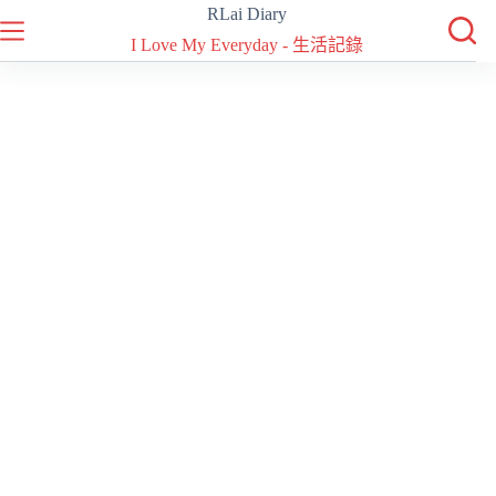
跳
RLai Diary
至
I Love My Everyday - 生活記錄
主
要
內
容