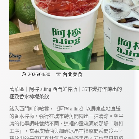
2026/04/30
台北美食
萬華區｜阿檸 a.ling 西門鮮檸所｜35下爆打淬鍊出的
極致香水檸檬茶飲
踏入西門町的喧囂，《阿檸 a.ling》以屏東產地直送
的香水檸檬，強行在城市轉角開闢出一抹清涼。與平
庸的化學調味截然不同，這裡的靈魂源於那場「爆打
工序」，當果皮精油與細碎冰晶在撞擊間瞬間冷萃，
釋放出的是帶有森林氣息的純粹果香。若你早已厭倦