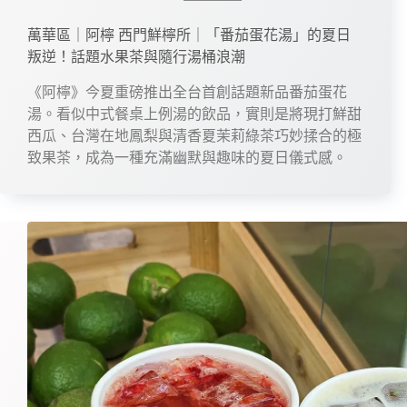
萬華區｜阿檸 西門鮮檸所｜「番茄蛋花湯」的夏日
叛逆！話題水果茶與隨行湯桶浪潮
《阿檸》今夏重磅推出全台首創話題新品番茄蛋花
湯。看似中式餐桌上例湯的飲品，實則是將現打鮮甜
西瓜、台灣在地鳳梨與清香夏茉莉綠茶巧妙揉合的極
致果茶，成為一種充滿幽默與趣味的夏日儀式感。