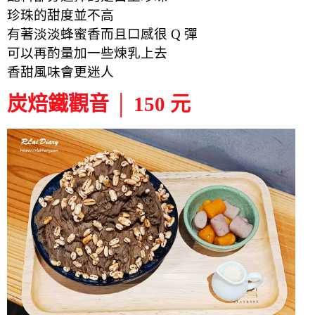
珍珠的甜度並不高
有著淡淡蜂蜜香而且口感很 Q 彈
可以再酌量加一些煉乳上去
香甜風味會更迷人
炭焙鐵觀音 │ 150 元