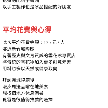
選擇的配料芋薯圓
以手工製作
也是冰品搭配的好朋友
平均花費與心得
此次平均花費金額：175 元 / 人
鄰近新竹城隍廟
有著歷史與文青質感的雪花冰專賣店
將傳統的雪花冰加入更多創意元素
用料也多以天然或健康取向
拜訪完城隍廟後
漫步周邊品嚐在地美食
想找個地方休息消暑
覓雪是很值得推薦的選擇