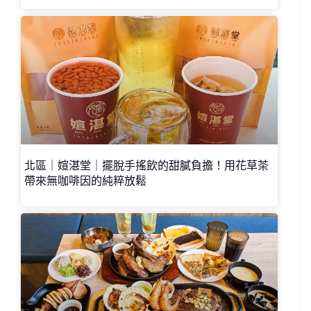
北區｜媗湛堂｜擺脫手搖飲的甜膩負擔！用花草茶
帶來無咖啡因的純粹放鬆