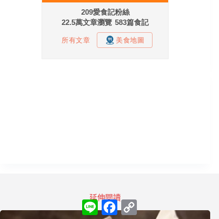
延伸閱讀
L
F
C
i
a
o
n
c
p