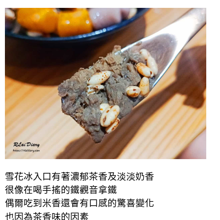
雪花冰入口有著濃郁茶香及淡淡奶香
很像在喝手搖的鐵觀音拿鐵
偶爾吃到米香還會有口感
的
驚喜
變化
也因為茶香味的因素