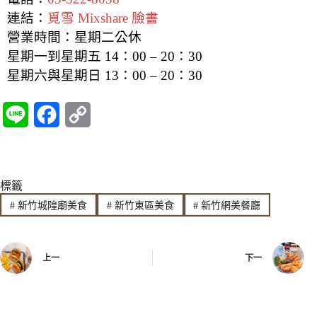
連結：
覓雪 Mixshare 臉書
營業時間：星期二公休
星期一到星期五 14：00 – 20：30
星期六與星期日 13：00 – 20：30
L
F
C
i
a
o
n
c
p
標籤
e
e
y
#
新竹城隍廟美食
#
新竹東區美食
#
新竹網美餐廳
b
L
o
i
上一
下一
o
n
k
k