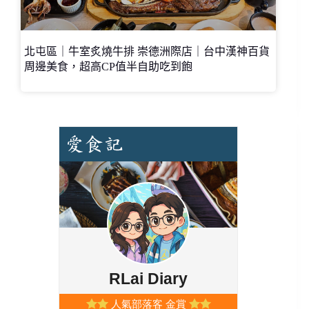
北屯區｜牛室炙燒牛排 崇德洲際店｜台中漢神百貨
周邊美食，超高CP值半自助吃到飽