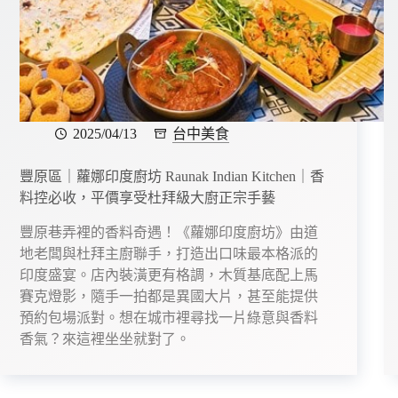
2025/04/13
台中美食
豐原區｜蘿娜印度廚坊 Raunak Indian Kitchen｜香
料控必收，平價享受杜拜級大廚正宗手藝
豐原巷弄裡的香料奇遇！《蘿娜印度廚坊》由道
地老闆與杜拜主廚聯手，打造出口味最本格派的
印度盛宴。店內裝潢更有格調，木質基底配上馬
賽克燈影，隨手一拍都是異國大片，甚至能提供
預約包場派對。想在城市裡尋找一片綠意與香料
香氣？來這裡坐坐就對了。