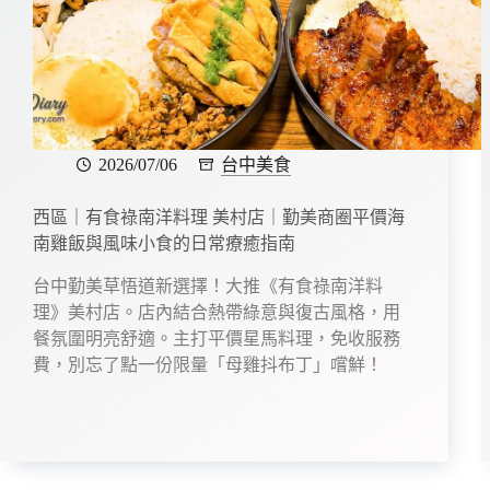
k
2026/07/06
台中美食
西區｜有食祿南洋料理 美村店｜勤美商圈平價海
南雞飯與風味小食的日常療癒指南
台中勤美草悟道新選擇！大推《有食祿南洋料
理》美村店。店內結合熱帶綠意與復古風格，用
餐氛圍明亮舒適。主打平價星馬料理，免收服務
費，別忘了點一份限量「母雞抖布丁」嚐鮮！