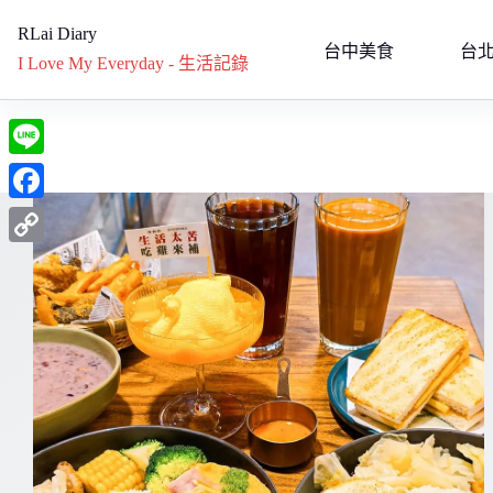
跳
RLai Diary
至
台中美食
台
I Love My Everyday - 生活記錄
主
要
內
容
L
i
F
n
a
C
e
c
o
e
p
b
y
o
L
o
i
k
n