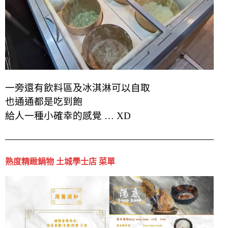
一旁還有飲料區及冰淇淋可以自取
也
通通
都是吃到飽
給人一種小確幸的感覺 … XD
熟度精緻鍋物 土城學士店 菜單