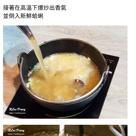
接著在高溫下爆炒出香氣
並倒入新鮮蛤蜊