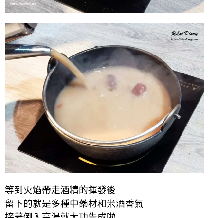
等到火焰帶走
酒精
的
揮發
後
留下的就是多種中藥材和米酒香氣
接著倒入高湯就大功告成啦