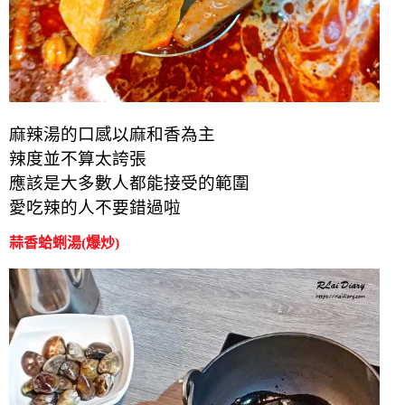
麻辣湯的口感以麻和香為主
辣度並不算太誇張
應該是大多數人都能接受的範圍
愛吃辣的人不要錯過啦
蒜香蛤蜊湯(爆炒)