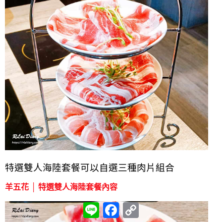
特選雙人海陸套餐可以自選三種肉片組合
羊五花 │ 特選雙人海陸套餐內容
L
F
C
i
a
o
n
c
p