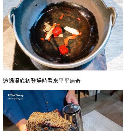
這鍋湯底初登場時看來平平無奇