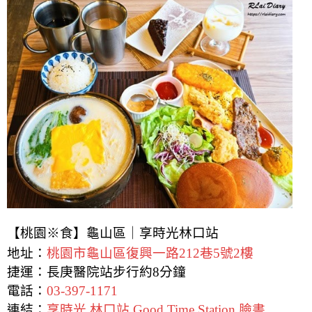
【桃園※食】龜山區｜享時光林口站
地址：
桃園市龜山區復興一路212巷5號2樓
捷運：長庚醫院站步行約8分鐘
電話：
03-397-1171
連結：
享時光 林口站 Good Time Station 臉書