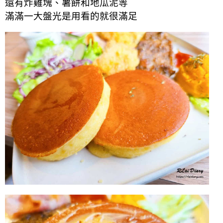
還有炸雞塊、薯餅和地瓜泥等
滿滿一大盤光是用看的就很滿足