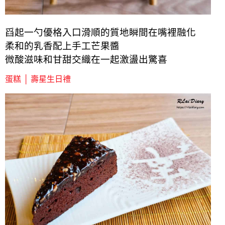
舀起一勺優格入口滑順的質地瞬間在嘴裡融化
柔和的乳香配上手工芒果醬
微酸滋味和甘甜交織在一起激盪出驚喜
蛋糕 │ 壽星生日禮