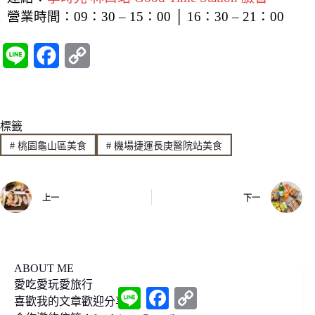
營業時間：09：30 – 15：00 │ 16：30 – 21：00
L
F
C
i
a
o
n
c
p
標籤
e
e
y
#
桃園龜山區美食
#
機場捷運長庚醫院站美食
b
L
o
i
上一
下一
o
n
k
k
ABOUT ME
愛吃愛玩愛旅行
L
F
C
喜歡我的文章歡迎分享
i
a
o
n
c
p